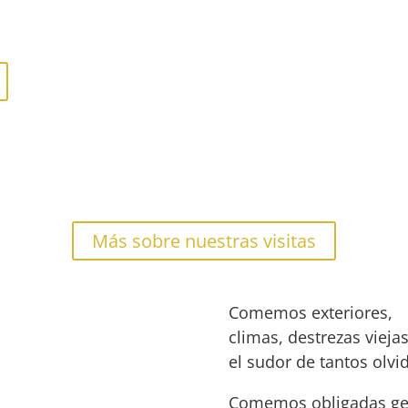
¡Ven a visitarnos!
ra con la inauguración de nuestra oleoteca. Las pri
% de descuento en el precio.
Más sobre nuestras visitas
Comemos exteriores,
climas, destrezas viejas
el sudor de tantos olvi
Comemos obligadas ge