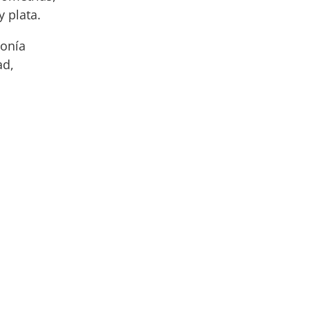
 plata.
onía
ad,