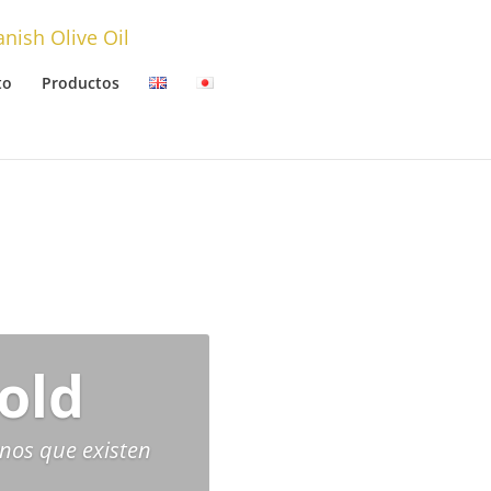
to
Productos
old
anos que existen