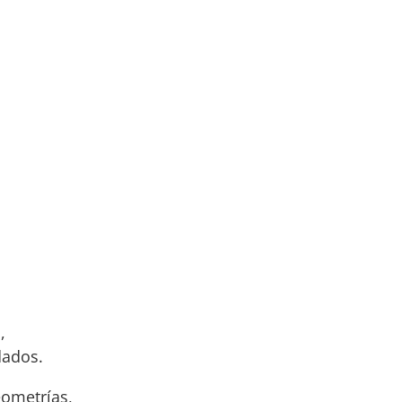
meras 15 reservas tendrán un 10
,
dados.
ometrías,