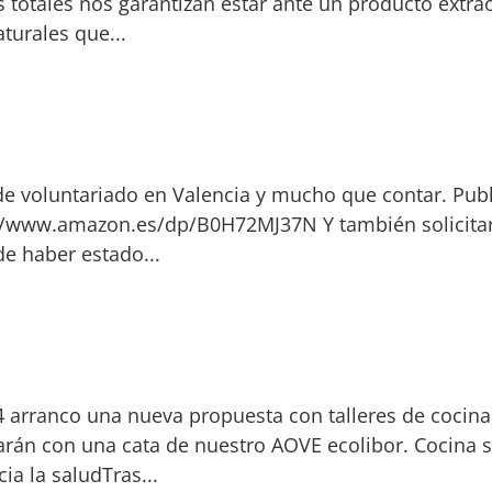
 totales nos garantizan estar ante un producto extrao
turales que...
e voluntariado en Valencia y mucho que contar. Pub
://www.amazon.es/dp/B0H72MJ37N Y también solicitar 
 de haber estado...
arranco una nueva propuesta con talleres de cocina, 
rán con una cata de nuestro AOVE ecolibor. Cocina se
ia la saludTras...